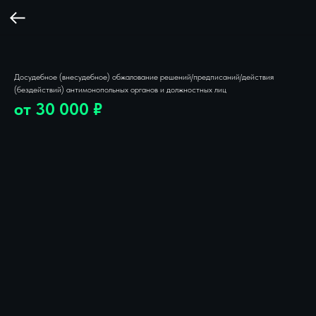
Досудебное (внесудебное) обжалование решений/предписаний/действия
(бездействий) антимонопольных органов и должностных лиц
от 30 000 ₽